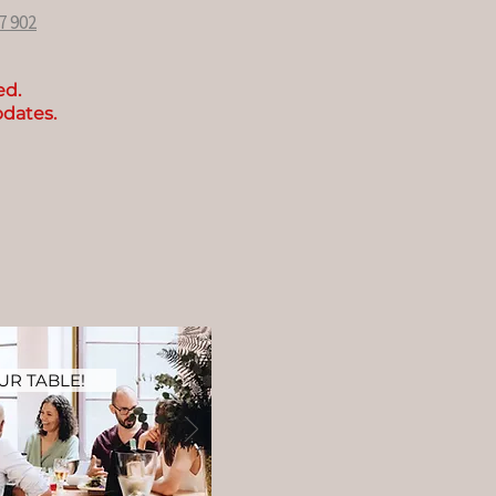
7 902
ed.
pdates.
R TABLE!