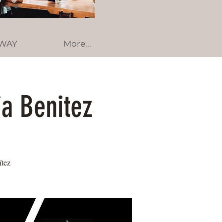
AWAY
More...
ia Benitez
ítez