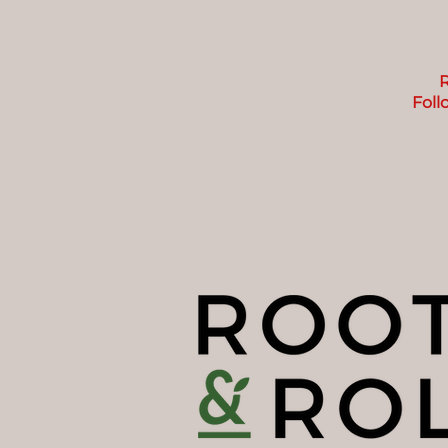
R
Foll